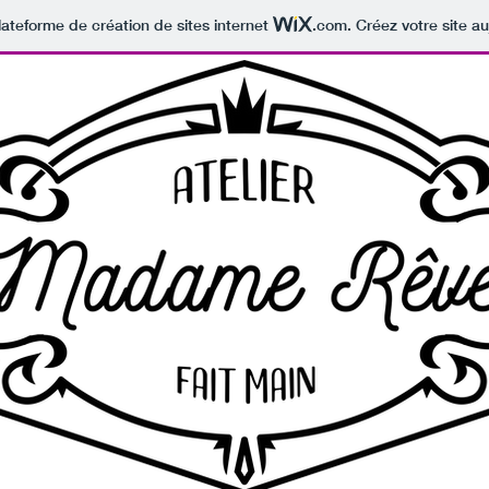
lateforme de création de sites internet
.com
. Créez votre site au