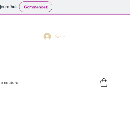
jourd'hui.
Commencez
Se connecter
de couture